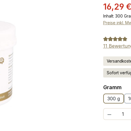
Verkaufsprei
16,29 
Inhalt:
300 Gr
Preise inkl. M
Durchschnit
11 Bewertun
Versandkoste
Sofort verfüg
au
Gramm
300 g
1
Produkt Anzah