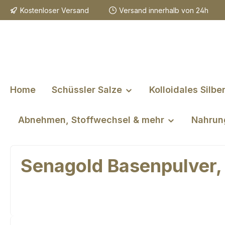
Kostenloser Versand
Versand innerhalb von 24h
m Hauptinhalt springen
Zur Suche springen
Zur Hauptnavigation springen
Home
Schüssler Salze
Kolloidales Silbe
Abnehmen, Stoffwechsel & mehr
Nahrun
Senagold Basenpulver