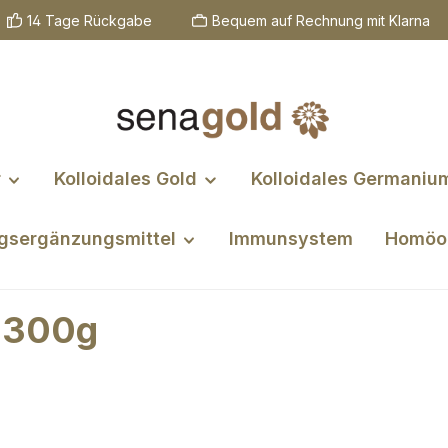
14 Tage Rückgabe
Bequem auf Rechnung mit Klarna
r
Kolloidales Gold
Kolloidales Germaniu
gsergänzungsmittel
Immunsystem
Homöo
, 300g