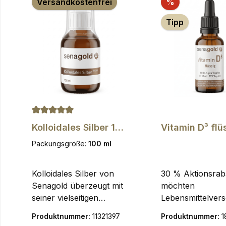
Rabatt
Versandkostenfrei
%
Tipp
Durchschnittliche Bewertung von 5 von 5 Sternen
Kolloidales Silber 10
Vitamin D³ flü
ppm, 100 ml
800 I.E. pro T
Packungsgröße:
100 ml
Kolloidales Silber von
30 % Aktionsrab
Senagold überzeugt mit
möchten
seiner vielseitigen
Lebensmittelver
Anwendung und
ung vermeiden 
Produktnummer:
11321397
Produktnummer:
1
höchstmöglichen
bieten dieses Pr