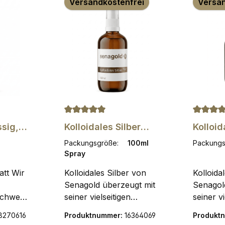
Versandkostenfrei
Versan
Durchschnittliche Bewertung von 5 von 5
Durchsch
ssig,
Kolloidales Silber
Kolloid
ropfen
Spray 10 ppm, 100ml
ppm, 1
Packungsgröße:
100ml
Packung
Spray
att Wir
Kolloidales Silber von
Kolloida
Senagold überzeugt mit
Senagol
schwend
seiner vielseitigen
seiner vi
und
Anwendung und
Anwend
8270616
Produktnummer:
16364069
Produkt
odukt
höchstmöglichen
höchstm