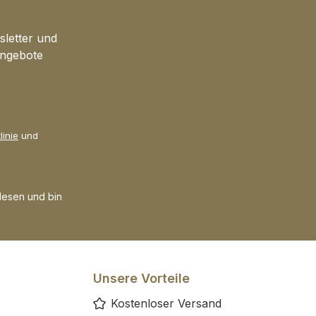
ÄT von
: Seit 2008 Ihr
lmittel Anbieter
sletter und
tschland mit
Angebote
ter Qualität zu
Preisen Warum
ie sich für
les Silber von
d entscheiden?
linie
und
les Silber von
d überzeugt mit
elseitigen
esen und bin
ung und
öglichen
sstufe,
llt mit 99,99%
nen
Unsere Vorteile
ektroden in
Kostenloser Versand
ablierten