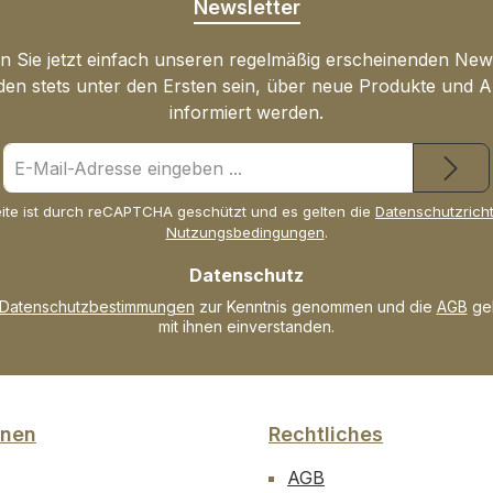
 1
QUALITÄT von
QUALIT
Newsletter
n D 20,0
Senagold: Seit 2008 Ihr
Senagold
Naturheilmittel Anbieter
Naturhei
 Sie jetzt einfach unseren regelmäßig erscheinenden New
aus Deutschland mit
aus Deu
den stets unter den Ersten sein, über neue Produkte und 
werte
gesicherter Qualität zu
gesicher
informiert werden.
.
fairen Preisen Warum
fairen 
E-
ge
sollten Sie sich für
sollten S
Mail-
ngsergän
kolloidales Silber von
kolloida
Adresse
en nicht
Senagold entscheiden?
Senagol
ite ist durch reCAPTCHA geschützt und es gelten die
Datenschutzricht
*
Nutzungsbedingungen
.
ne
Kolloidales Silber von
Kolloida
nd
Senagold überzeugt mit
Senagol
Datenschutz
iche
seiner vielseitigen
seiner vi
Datenschutzbestimmungen
zur Kenntnis genommen und die
AGB
gel
ine
Anwendung und
Anwend
mit ihnen einverstanden.
eise.
höchstmöglichen
höchstm
tägliche
Reinheitsstufe,
Reinheit
rf nicht
hergestellt mit 99,99%
hergeste
rden.
hochreinen
hochrei
onen
Rechtliches
t
Silberelektroden in
Silberel
einem etablierten
einem et
AGB