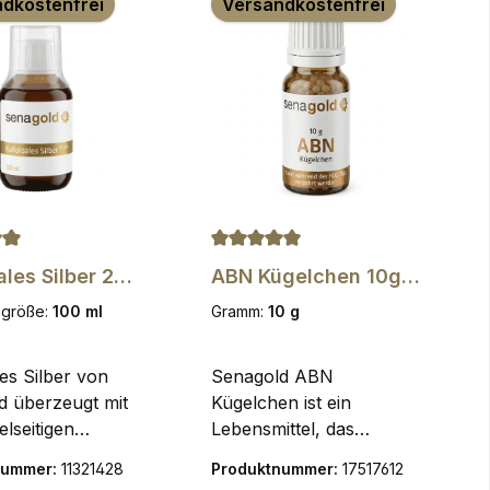
dkostenfrei
Versandkostenfrei
 Sternen
nittliche Bewertung von 4.9 von 5 Sternen
Durchschnittliche Bewertung von
ales Silber 25
ABN Kügelchen 10g -
00 ml
Senagold
sgröße:
100 ml
Gramm:
10 g
les Silber von
Senagold ABN
d überzeugt mit
Kügelchen ist ein
elseitigen
Lebensmittel, das
ung und
während der hCG Diät
nummer:
11321428
Produktnummer:
17517612
öglichen
verzehrt werden