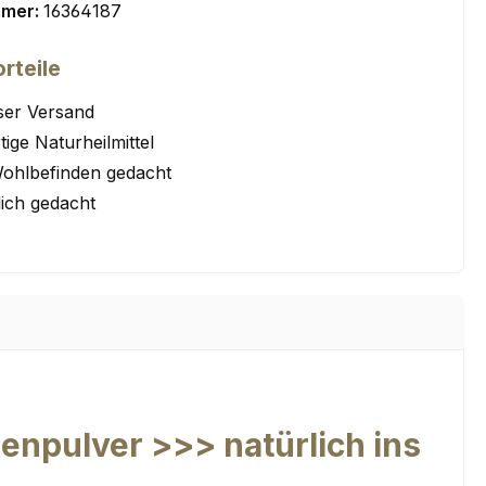
mmer:
16364187
rteile
ser Versand
ige Naturheilmittel
Wohlbefinden gedacht
lich gedacht
enpulver >>> natürlich ins