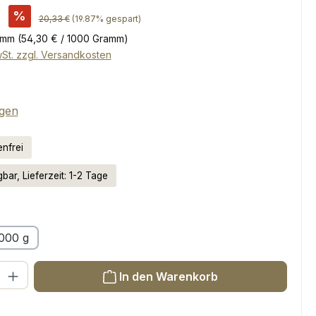
s:
€
%
Regulärer Preis:
20,33 €
(19.87% gespart)
amm
(54,30 € / 1000 Gramm)
wSt. zzgl. Versandkosten
tliche Bewertung von 5 von 5 Sternen
gen
nfrei
bar, Lieferzeit: 1-2 Tage
swählen
000 g
l: Gib den gewünschten Wert ein oder benutze die Schaltflächen um
In den Warenkorb