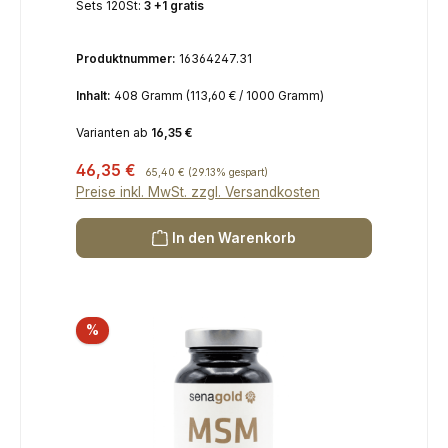
Sets 120St:
3 +1 gratis
Produktnummer:
16364247.31
Inhalt:
408 Gramm
(113,60 € / 1000 Gramm)
Varianten ab
16,35 €
Verkaufspreis:
46,35 €
Regulärer Preis:
65,40 €
(29.13% gespart)
Preise inkl. MwSt. zzgl. Versandkosten
In den Warenkorb
Rabatt
%