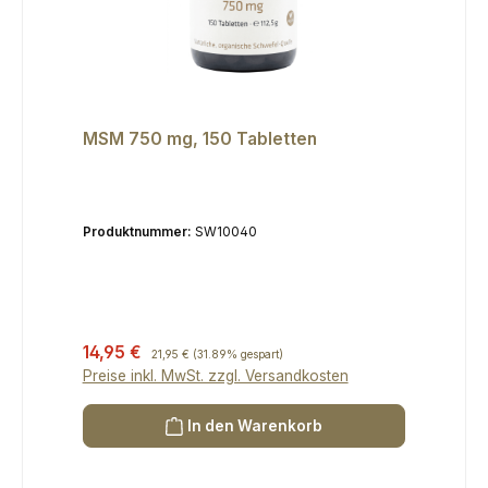
MSM 750 mg, 150 Tabletten
Produktnummer:
SW10040
Verkaufspreis:
14,95 €
Regulärer Preis:
21,95 €
(31.89% gespart)
Preise inkl. MwSt. zzgl. Versandkosten
In den Warenkorb