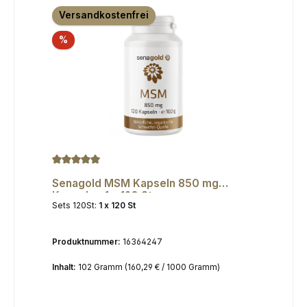
Versandkostenfrei
Rabatt
%
Durchschnittliche Bewertung von 5 von 5 Sternen
Senagold MSM Kapseln 850 mg
Kapseln - 1 x 120 St.
Sets 120St:
1 x 120 St
Produktnummer:
16364247
Inhalt:
102 Gramm
(160,29 € / 1000 Gramm)