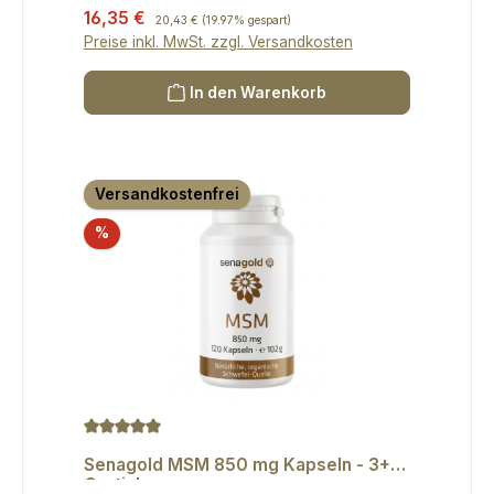
Verkaufspreis:
16,35 €
Regulärer Preis:
20,43 €
(19.97% gespart)
Preise inkl. MwSt. zzgl. Versandkosten
In den Warenkorb
Versandkostenfrei
Rabatt
%
Durchschnittliche Bewertung von 5 von 5 Sternen
Senagold MSM 850 mg Kapseln - 3+1
Gratis!