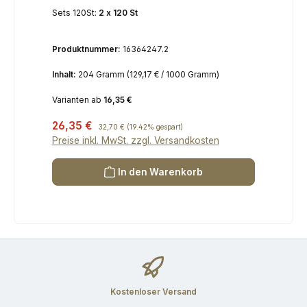
120 St.
Sets 120St:
2 x 120 St
Produktnummer:
16364247.2
Inhalt:
204 Gramm
(129,17 € / 1000 Gramm)
Varianten ab
16,35 €
Verkaufspreis:
26,35 €
Regulärer Preis:
32,70 €
(19.42% gespart)
Preise inkl. MwSt. zzgl. Versandkosten
In den Warenkorb
Kostenloser Versand