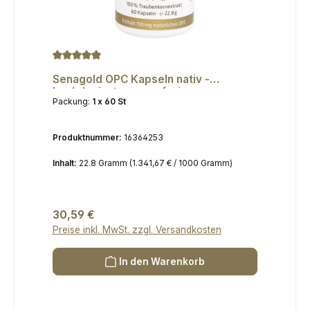
Durchschnittliche Bewertung von 4.91 von 5 Sternen
Senagold OPC Kapseln nativ -
hochdosiert, vegan, frei von
Packung:
1 x 60 St
Zusatzstoffen - 100% reiner
Traubenkernextrakt
Produktnummer:
16364253
Inhalt:
22.8 Gramm
(1.341,67 € / 1000 Gramm)
Regulärer Preis:
30,59 €
Preise inkl. MwSt. zzgl. Versandkosten
In den Warenkorb