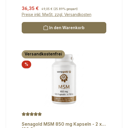
Verkaufspreis:
36,35 €
Regulärer Preis:
49,05 €
(25.89% gespart)
Preise inkl. MwSt. zzgl. Versandkosten
In den Warenkorb
Versandkostenfrei
Rabatt
%
Durchschnittliche Bewertung von 5 von 5 Sternen
Senagold MSM 850 mg Kapseln - 2 x