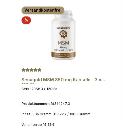
Versandkostenfrei
Rabatt
%
Durchschnittliche Bewertung von 5 von 5 Sternen
Senagold MSM 850 mg Kapseln - 3 x
120 St.
Sets 120St:
3 x 120 St
Produktnummer:
16364247.3
Inhalt:
306 Gramm
(118,79 € / 1000 Gramm)
Varianten ab
16,35 €