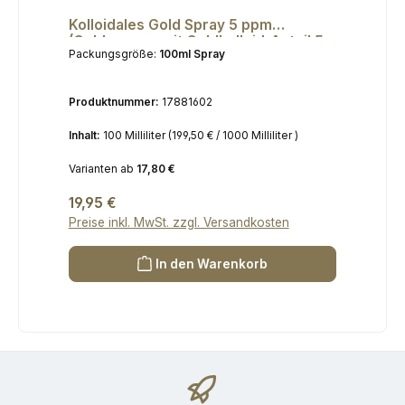
Durchschnittliche Bewertung von 4.9 von 5 Sternen
Kolloidales Gold Spray 5 ppm
(Goldwasser mit Goldkolloid-Anteil 5
Packungsgröße:
100ml Spray
ppm), 100 ml
Produktnummer:
17881602
Inhalt:
100 Milliliter
(199,50 € / 1000 Milliliter )
Varianten ab
17,80 €
Regulärer Preis:
19,95 €
Preise inkl. MwSt. zzgl. Versandkosten
In den Warenkorb