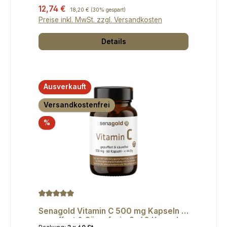
Verkaufspreis:
12,74 €
Regulärer Preis:
18,20 €
(30% gespart)
Preise inkl. MwSt. zzgl. Versandkosten
Details
Ausverkauft
Versandkostenfrei
Rabatt
%
Durchschnittliche Bewertung von 5 von 5 Sternen
Senagold Vitamin C 500 mg Kapseln -
gepuffert & Säurefrei - 3x60 Kapseln