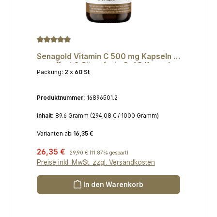
Durchschnittliche Bewertung von 5 von 5 Sternen
Senagold Vitamin C 500 mg Kapseln -
gepuffert & Säurefrei - 2x60 Kapseln
Packung:
2 x 60 St
Produktnummer:
16896501.2
Inhalt:
89.6 Gramm
(294,08 € / 1000 Gramm)
Varianten ab
16,35 €
Verkaufspreis:
26,35 €
Regulärer Preis:
29,90 €
(11.87% gespart)
Preise inkl. MwSt. zzgl. Versandkosten
In den Warenkorb