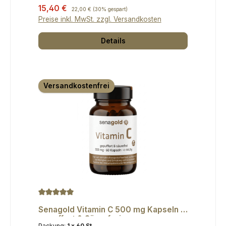
Verkaufspreis:
15,40 €
Regulärer Preis:
22,00 €
(30% gespart)
Preise inkl. MwSt. zzgl. Versandkosten
Details
Versandkostenfrei
Durchschnittliche Bewertung von 5 von 5 Sternen
Senagold Vitamin C 500 mg Kapseln -
gepuffert & Säurefrei
Packung:
1 x 60 St