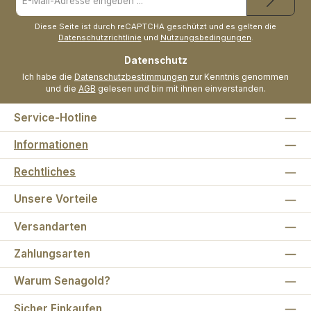
Mail-
Adresse
*
Diese Seite ist durch reCAPTCHA geschützt und es gelten die
Datenschutzrichtlinie
und
Nutzungsbedingungen
.
Datenschutz
Ich habe die
Datenschutzbestimmungen
zur Kenntnis genommen
und die
AGB
gelesen und bin mit ihnen einverstanden.
Service-Hotline
Informationen
Rechtliches
Unsere Vorteile
Versandarten
Zahlungsarten
Warum Senagold?
Sicher Einkaufen