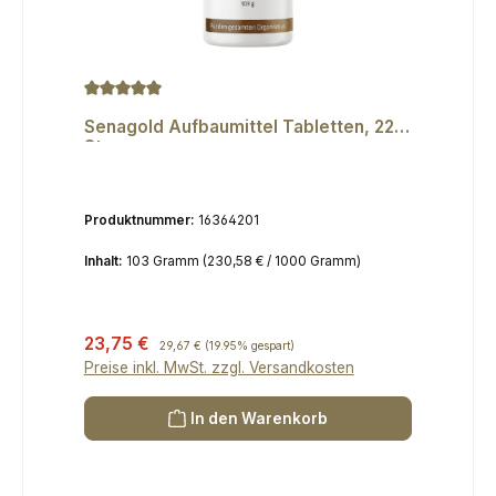
Durchschnittliche Bewertung von 5 von 5 Sternen
Senagold Aufbaumittel Tabletten, 220
St
Produktnummer:
16364201
Inhalt:
103 Gramm
(230,58 € / 1000 Gramm)
Verkaufspreis:
23,75 €
Regulärer Preis:
29,67 €
(19.95% gespart)
Preise inkl. MwSt. zzgl. Versandkosten
In den Warenkorb