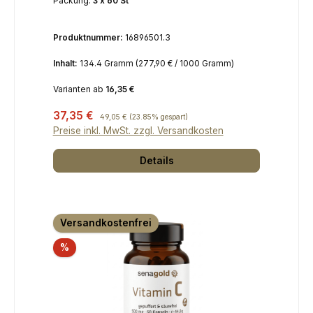
Packung:
3 x 60 St
Produktnummer:
16896501.3
Inhalt:
134.4 Gramm
(277,90 € / 1000 Gramm)
Varianten ab
16,35 €
Verkaufspreis:
37,35 €
Regulärer Preis:
49,05 €
(23.85% gespart)
Preise inkl. MwSt. zzgl. Versandkosten
Details
Versandkostenfrei
Rabatt
%