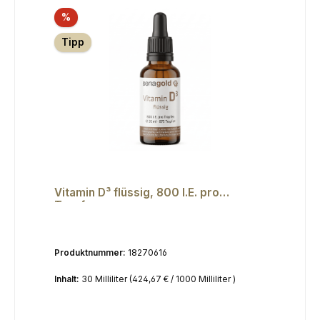
Rabatt
%
Tipp
Vitamin D³ flüssig, 800 I.E. pro
Tropfen
Produktnummer:
18270616
Inhalt:
30 Milliliter
(424,67 € / 1000 Milliliter )