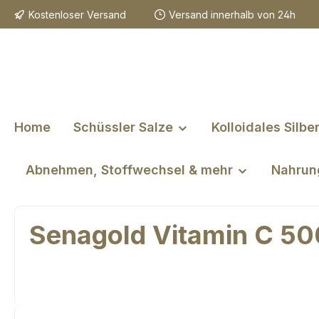
Kostenloser Versand
Versand innerhalb von 24h
m Hauptinhalt springen
Zur Suche springen
Zur Hauptnavigation springen
Home
Schüssler Salze
Kolloidales Silbe
Abnehmen, Stoffwechsel & mehr
Nahrun
Senagold Vitamin C 500