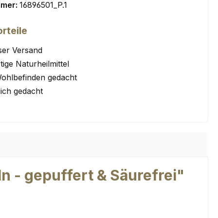
mmer:
16896501_P.1
rteile
ser Versand
ige Naturheilmittel
Wohlbefinden gedacht
lich gedacht
 - gepuffert & Säurefrei"