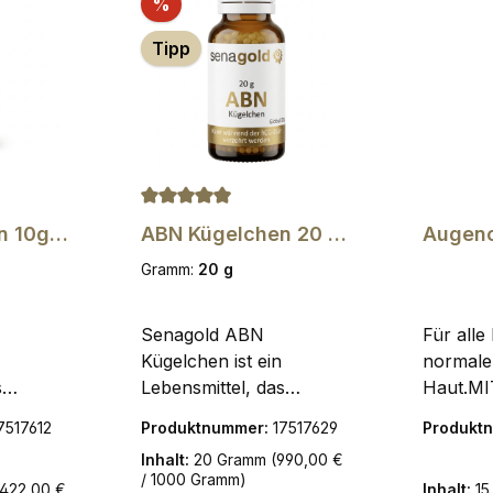
Rabatt
%
Tipp
nen
e Bewertung von 4.9 von 5 Sternen
Durchschnittliche Bewertung von 4.9 von
 10g -
ABN Kügelchen 20 g-
Augen
Senagold
AGING 
Gramm:
20 g
Senagold ABN
Für alle
Kügelchen ist ein
normale
s
Lebensmittel, das
Haut.MI
 Diät
während der hCG Diät
NATÜRL
7517612
Produktnummer:
17517629
Produkt
verzehrt werden
SANDD
Inhalt:
20 Gramm
(990,00 €
egleiter
kann.Der ideale Begleiter
EXTRAK
/ 1000 Gramm)
.422,00 €
Inhalt:
15