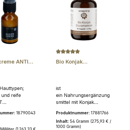
 5 Sternen
Durchschnittliche Bewertung von
creme ANTI
Bio Konjak
- Vegan 15 ml
Glucomannan, 90
Kapseln
 Hauttypen;
ist
 und reife
ein Nahrungsergänzung
T
smittel mit Konjak
ICHEM Q10 &
Extrakt. Glucomannan
nummer:
18790043
Produktnummer:
17881766
ORN-
trägt im Rahmen einer
Inhalt:
54 Gramm
(275,93 € /
TDie
kalorienarmen
1000 Gramm)
 Milliliter
(1.263,33 €