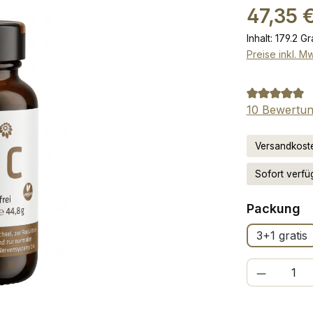
Regulärer Pr
47,35 
Inhalt:
179.2 G
Preise inkl. M
Durchschnit
10 Bewertu
Versandkoste
Sofort verfü
a
Packung
3+1 gratis
Produkt Anzah