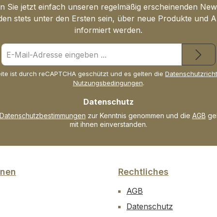
Haut unt
 Sie jetzt einfach unseren regelmäßig erscheinenden New
Regener
den stets unter den Ersten sein, über neue Produkte und 
ankurbe
informiert werden.
glattes 
E-
geschme
Mail-
Hautgefü
Adresse
Für stra
ite ist durch reCAPTCHA geschützt und es gelten die
Datenschutzricht
*
Nutzungsbedingungen
.
Augenbli
Hauttyp
Datenschutz
reife Ha
Datenschutzbestimmungen
zur Kenntnis genommen und die
AGB
gel
pflegen
mit ihnen einverstanden.
regener
Aging-
Wirkstof
die Hau
onen
Rechtliches
und hilft
entgege
AGB
Anwend
Datenschutz
und aben