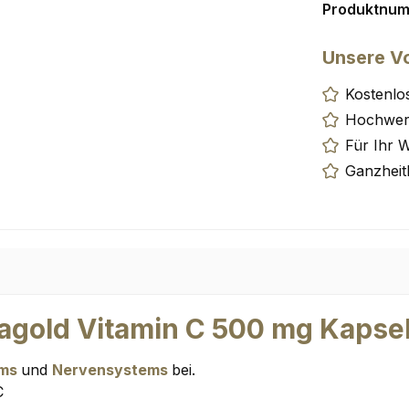
Produktnu
Unsere Vo
Kostenlo
Hochwert
Für Ihr 
Ganzheit
gold Vitamin C 500 mg Kapseln
ems
und
Nervensystems
bei.
C