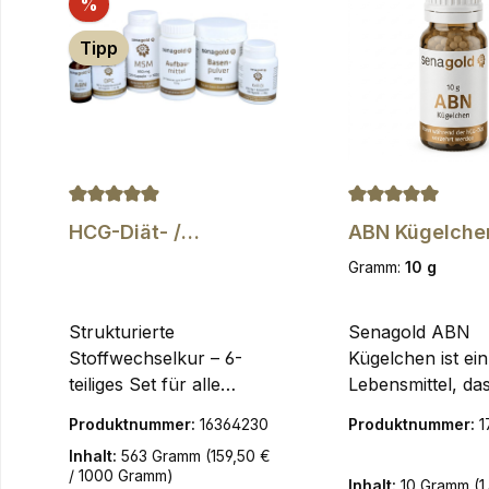
Rabatt
%
Tipp
Durchschnittliche Bewertung von 4.92 von 5 Ster
Durchschnittlich
HCG-Diät- /
ABN Kügelchen
Stoffwechselkur-Set,
Senagold
Gramm:
10 g
6-teiliges
Komplettpaket -
begleitend zu Ihrer
Strukturierte
Senagold ABN
kalorienreduzierten
Stoffwechselkur – 6-
Kügelchen ist ein
Diät
teiliges Set für alle
Lebensmittel, da
Phasen Für alle, die ihre
während der hCG
Produktnummer:
16364230
Produktnummer:
1
kalorienreduzierte Diät
verzehrt werden
Inhalt:
563 Gramm
(159,50 €
planbar, strukturiert und
kann.Der ideale B
/ 1000 Gramm)
Inhalt:
10 Gramm
(1