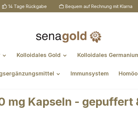
14 Tage Rückgabe
Bequem auf Rechnung mit Klarna
r
Kolloidales Gold
Kolloidales Germaniu
gsergänzungsmittel
Immunsystem
Homöo
 mg Kapseln - gepuffert 