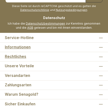
Adresse
*
Diese Seite ist durch reCAPTCHA geschützt und es gelten die
Datenschutzrichtlinie
und
Nutzungsbedingungen
.
Datenschutz
Ich habe die
Datenschutzbestimmungen
zur Kenntnis genommen
und die
AGB
gelesen und bin mit ihnen einverstanden.
Service-Hotline
Informationen
Rechtliches
Unsere Vorteile
Versandarten
Zahlungsarten
Warum Senagold?
Sicher Einkaufen