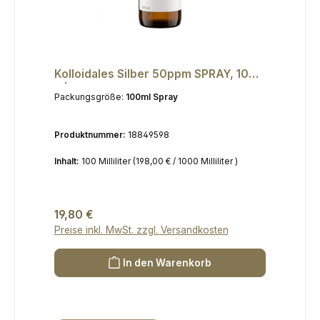
Kolloidales Silber 50ppm SPRAY, 100
ml
Packungsgröße:
100ml Spray
Produktnummer:
18849598
Inhalt:
100 Milliliter
(198,00 € / 1000 Milliliter )
Regulärer Preis:
19,80 €
Preise inkl. MwSt. zzgl. Versandkosten
In den Warenkorb