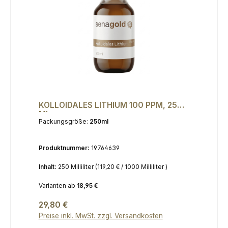
KOLLOIDALES LITHIUM 100 PPM, 250
ML
Packungsgröße:
250ml
Produktnummer:
19764639
Inhalt:
250 Milliliter
(119,20 € / 1000 Milliliter )
Varianten ab
18,95 €
Regulärer Preis:
29,80 €
Preise inkl. MwSt. zzgl. Versandkosten