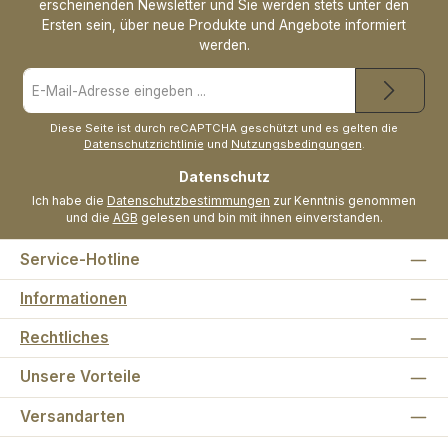
erscheinenden Newsletter und Sie werden stets unter den
Ersten sein, über neue Produkte und Angebote informiert
werden.
E-
Mail-
Adresse
*
Diese Seite ist durch reCAPTCHA geschützt und es gelten die
Datenschutzrichtlinie
und
Nutzungsbedingungen
.
Datenschutz
Ich habe die
Datenschutzbestimmungen
zur Kenntnis genommen
und die
AGB
gelesen und bin mit ihnen einverstanden.
Service-Hotline
Informationen
Rechtliches
Unsere Vorteile
Versandarten