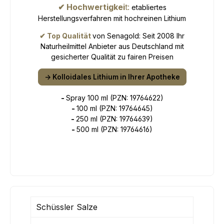
✔ Hochwertigkei
t:
etabliertes
Herstellungsverfahren mit hochreinen Lithium
✔ Top Qualität
von Senagold: Seit 2008 Ihr
Naturheilmittel Anbieter aus Deutschland mit
gesicherter Qualität zu fairen Preisen
-> Kolloidales Lithium in Ihrer Apotheke
-
Spray 100 ml (PZN:
19764622)
-
100 ml (PZN:
19764645)
-
250 ml (PZN:
19764639)
-
500 ml (PZN:
19764616)
Schüssler Salze