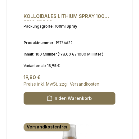
KOLLOIDALES LITHIUM SPRAY 100
PPM, 100 ML
Packungsgröße:
100ml Spray
Produktnummer:
19764622
Inhalt:
100 Milliliter
(198,00 € / 1000 Milliliter )
Varianten ab
18,95 €
Regulärer Preis:
19,80 €
Preise inkl. MwSt. zzgl. Versandkosten
In den Warenkorb
Versandkostenfrei