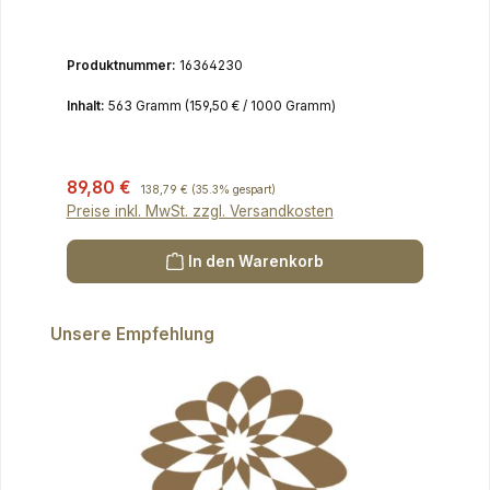
Ihrer kalorienreduzierten Diät
Produktnummer:
16364230
Inhalt:
563 Gramm
(159,50 € / 1000 Gramm)
Verkaufspreis:
89,80 €
Regulärer Preis:
138,79 €
(35.3% gespart)
Preise inkl. MwSt. zzgl. Versandkosten
In den Warenkorb
Produktgalerie überspringen
Unsere Empfehlung