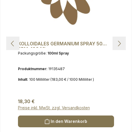
KOLLOIDALES GERMANIUM SPRAY 50
PPM, 100 ML
Packungsgröße:
100ml Spray
Produktnummer:
19135487
Inhalt:
100 Milliliter
(183,00 € / 1000 Milliliter )
Regulärer Preis:
18,30 €
Preise inkl. MwSt. zzgl. Versandkosten
In den Warenkorb