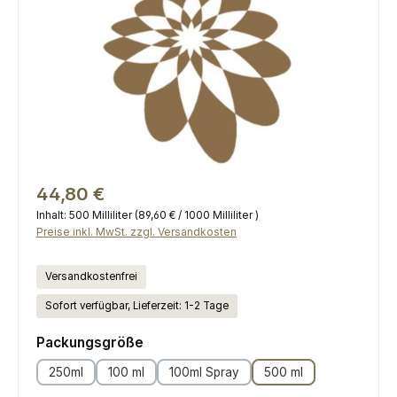
Regulärer Preis:
44,80 €
Inhalt:
500 Milliliter
(89,60 € / 1000 Milliliter )
Preise inkl. MwSt. zzgl. Versandkosten
Versandkostenfrei
Sofort verfügbar, Lieferzeit: 1-2 Tage
auswählen
Packungsgröße
250ml
100 ml
100ml Spray
500 ml