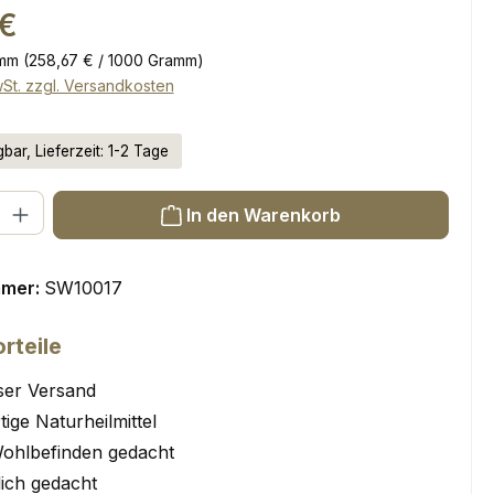
eis:
 €
amm
(258,67 € / 1000 Gramm)
wSt. zzgl. Versandkosten
bar, Lieferzeit: 1-2 Tage
l: Gib den gewünschten Wert ein oder benutze die Schaltflächen um
In den Warenkorb
mmer:
SW10017
rteile
ser Versand
ige Naturheilmittel
Wohlbefinden gedacht
lich gedacht