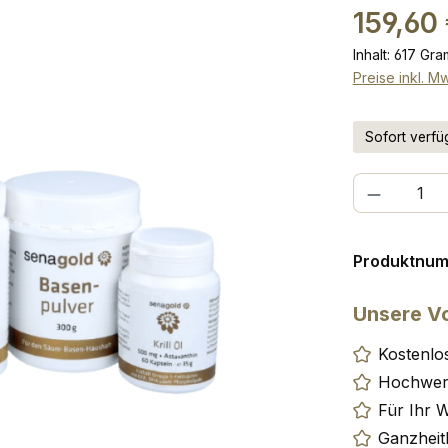
Regulärer Pr
159,60
Inhalt:
617 Gr
Preise inkl. M
Sofort verfüg
Produkt Anzah
Produktnu
Unsere Vo
Kostenlo
Hochwert
Für Ihr 
Ganzheit