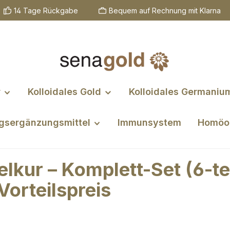
14 Tage Rückgabe
Bequem auf Rechnung mit Klarna
r
Kolloidales Gold
Kolloidales Germaniu
gsergänzungsmittel
Immunsystem
Homöo
kur – Komplett-Set (6-teil
orteilspreis