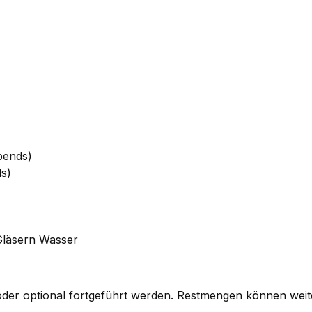
abends)
ds)
Gläsern Wasser
er optional fortgeführt werden. Restmengen können weite