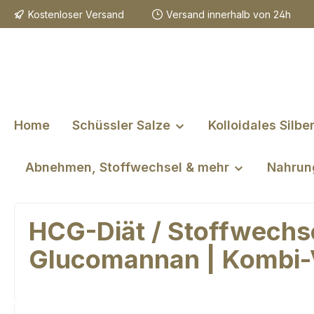
Kostenloser Versand
Versand innerhalb von 24h
m Hauptinhalt springen
Zur Suche springen
Zur Hauptnavigation springen
Home
Schüssler Salze
Kolloidales Silbe
Abnehmen, Stoffwechsel & mehr
Nahrun
HCG-Diät / Stoffwechsel
Glucomannan | Kombi-V