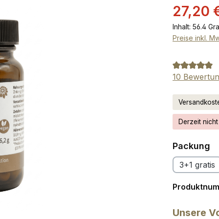
Verkaufsprei
27,20 
Inhalt:
56.4 G
Preise inkl. M
Durchschnit
10 Bewertu
Versandkoste
Derzeit nicht
a
Packung
3+1 gratis
Produktnu
Unsere Vo