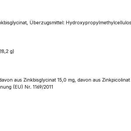
bisglycinat, Überzugsmittel: Hydroxypropylmethylcellulose
=28,2 g)
davon aus Zinkbisglycinat 15,0 mg, davon aus Zinkpicoli
nung (EU) Nr. 1169/2011