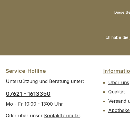
benötigen – inklusive
benötigen – inklu
ausführlicher Anleitung.
Anleitung und kl
Diese Se
Bei Fragen begleiten wir
Struktur. Falls Si
Sie gerne während Ihrer
Fragen haben, si
Diät, damit Sie Ihr Ziel mit
gerne für Sie da
Ich habe die
Leichtigkeit erreichen.
begleiten Sie wä
Jetzt starten und mit
Ihrer Diät – damit
Leichtigkeit ans Ziel Gute
Ziel mit Leichtigke
Gründe für das hCG-
erreichen. Jetzt 
Komplett-Set von
und mit Leichtigk
Service-Hotline
Informati
Senagold Alles in einem
Ziel Gute Gründe
Unterstützung und Beratung unter:
Paket: Komplett-Set für
hCG-Komplett-S
Über uns
alle Phasen der
Senagold Alles i
Qualität
07621 - 1613350
Stoffwechselkur Keine
Paket: Komplett-
Versand 
Einzelkäufe notwendig –
alle Phasen der
Mo - Fr 10:00 - 13:00 Uhr
ABN Kügelchen, MSM,
Stoffwechselkur 
Apotheke
Oder über unser
Kontaktformular
.
OPC, Krillöl,
bestellen und an
Aufbaumittel,
mehr denken: A