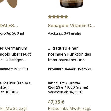
 Sternen
Durchschnittliche Bewertung von
IDALES
Senagold Vitamin C
NIUM 50 PPM,
500 mg Kapseln -
sgröße:
500 ml
Packung:
3+1 gratis
L
gepuffert & Säurefrei
ales Germanium
… trägt zu einer
agold überzeugt
normalen Funktion des
r vielseitigen
Immunsystems und
ung und
Nervensystems
nummer:
19135501
Produktnummer:
16896501_
öglichen
bei.Nahrungsergänzungs
P.1
sstufe,
mittel mit säurefreiem
0 Milliliter
(139,00 €
Inhalt:
179.2 Gramm
llt mit 99,99%
Vitamin C
iliter )
(264,23 € / 1000 Gramm)
nen
Verzehrempfehlung:
 ab
18,30 €
Varianten ab
16,35 €
ium.ÜBERWACH
täglich 1 Kapsel mit
er Preis:
BOR-
Regulärer Preis:
reichlich Flüssigkeit
€
47,35 €
LLUNG:
verzehren. Zutaten:
nkl. MwSt. zzgl.
Preise inkl. MwSt. zzgl.