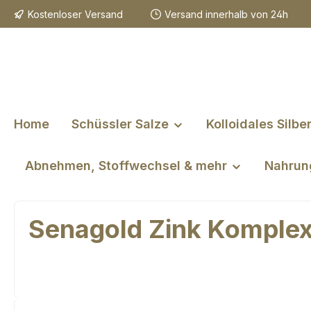
Kostenloser Versand
Versand innerhalb von 24h
m Hauptinhalt springen
Zur Suche springen
Zur Hauptnavigation springen
Home
Schüssler Salze
Kolloidales Silbe
Abnehmen, Stoffwechsel & mehr
Nahrun
Senagold Zink Komplex 