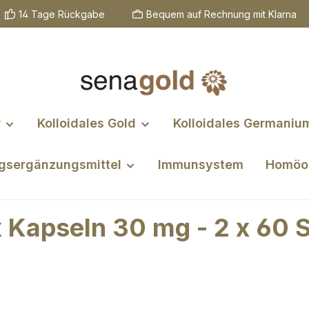
14 Tage Rückgabe
Bequem auf Rechnung mit Klarna
r
Kolloidales Gold
Kolloidales Germaniu
gsergänzungsmittel
Immunsystem
Homöo
Kapseln 30 mg - 2 x 60 S