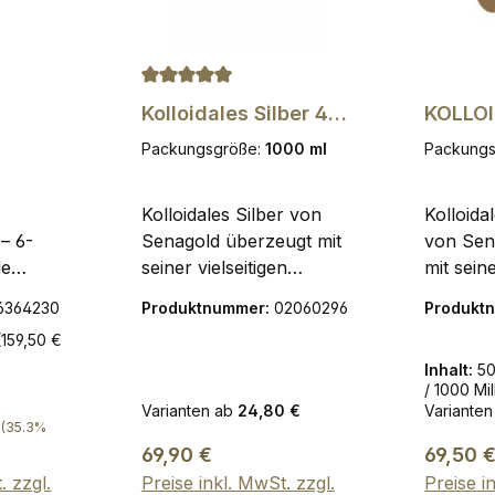
e Bewertung von 4.92 von 5 Sternen
Durchschnittliche Bewertung von 5 von 5
Kolloidales Silber 40
KOLLO
ur-Set,
ppm, 1000ml
GERMA
Packungsgröße:
1000 ml
Packung
500 M
 -
Ihrer
Kolloidales Silber von
Kolloid
erten
– 6-
Senagold überzeugt mit
von Sen
le
seiner vielseitigen
mit seine
die ihre
Anwendung und
Anwend
6364230
Produktnummer:
02060296
Produkt
e Diät
höchstmöglichen
höchstm
(159,50 €
iert und
Reinheitsstufe,
Reinheit
Inhalt:
50
hergestellt mit 99,99%
hergeste
/ 1000 Mill
hochreinen
hochrei
Varianten ab
24,80 €
Varianten
r Preis:
en. ✔ 6-
Silberelektroden in
German
(35.3%
-Set für
Regulärer Preis:
einem etablierten
Regulär
TER LA
69,90 €
69,50 
Elektrolyseprozess.
HERSTE
. zzgl.
Preise inkl. MwSt. zzgl.
Preise i