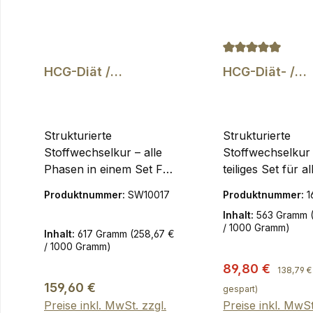
Durchschnittlich
HCG-Diät /
HCG-Diät- /
Stoffwechselkur –
Stoffwechselk
Komplett-Set (6-
6-teiliges
teilig) inkl.
Komplettpaket
Glucomannan |
begleitend zu 
Strukturierte
Strukturierte
Kombi-Vorteilspreis
kalorienreduzi
Stoffwechselkur – alle
Stoffwechselkur 
Diät
Phasen in einem Set Für
teiliges Set für al
alle, die ihre
Phasen Für alle, 
Produktnummer:
SW10017
Produktnummer:
1
kalorienreduzierte Diät
kalorienreduziert
Inhalt:
563 Gramm
planbar, strukturiert und
planbar, struktur
/ 1000 Gramm)
Inhalt:
617 Gramm
(258,67 €
ohne typische
ohne typische
/ 1000 Gramm)
Anfängerfehler
Anfängerfehler
Reguläre
Verkaufspreis:
89,80 €
umsetzen möchten. ✔
umsetzen möcht
138,79 €
Regulärer Preis:
Komplett-Set für alle
teiliges Komplett
159,60 €
gespart)
Phasen der
alle Phasen der
Preise inkl. MwSt. zzgl.
Preise inkl. MwSt