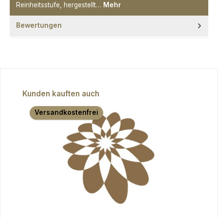
Reinheitsstufe, hergestellt…
Mehr
Bewertungen
Produktgalerie überspringen
Kunden kauften auch
Versandkostenfrei