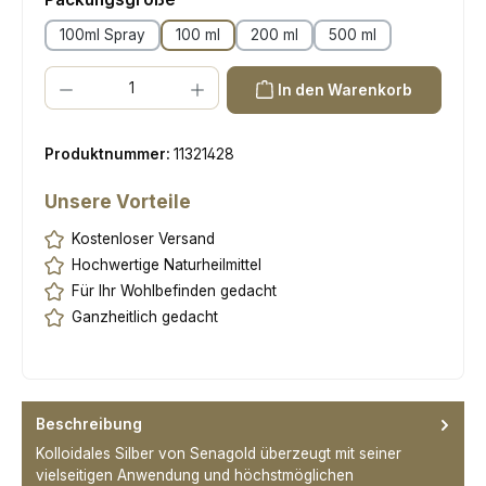
100ml Spray
100 ml
200 ml
500 ml
Produkt Anzahl: Gib den gewünschten Wert ein oder benutze die Scha
In den Warenkorb
Produktnummer:
11321428
Unsere Vorteile
Kostenloser Versand
Hochwertige Naturheilmittel
Für Ihr Wohlbefinden gedacht
Ganzheitlich gedacht
Beschreibung
Kolloidales Silber von Senagold überzeugt mit seiner
vielseitigen Anwendung und höchstmöglichen