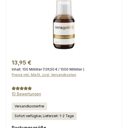
Regulärer Preis:
13,95 €
Inhalt:
100 Milliliter
(139,50 € / 1000 Milliliter )
Preise inkl. MwSt. zzgl. Versandkosten
Durchschnittliche Bewertung von 4.9 von 5 Sternen
10 Bewertungen
Versandkostenfrei
Sofort verfügbar, Lieferzeit: 1-2 Tage
auswählen
Packungsgröße