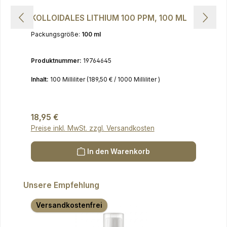
KOLLOIDALES LITHIUM 100 PPM, 100 ML
Packungsgröße:
100 ml
Produktnummer:
19764645
Inhalt:
100 Milliliter
(189,50 € / 1000 Milliliter )
Regulärer Preis:
18,95 €
Preise inkl. MwSt. zzgl. Versandkosten
In den Warenkorb
Produktgalerie überspringen
Unsere Empfehlung
Versandkostenfrei