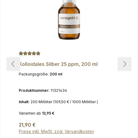
Durchschnittliche Bewertung von 4.9 von 5 Sternen
Kolloidales Silber 25 ppm, 200 ml
Packungsgröße:
200 ml
Produktnummer:
11321434
Inhalt:
200 Milliliter
(109,50 € / 1000 Milliliter )
Varianten ab
13,95 €
Regulärer Preis:
21,90 €
Preise inkl. MwSt. zzgl. Versandkosten