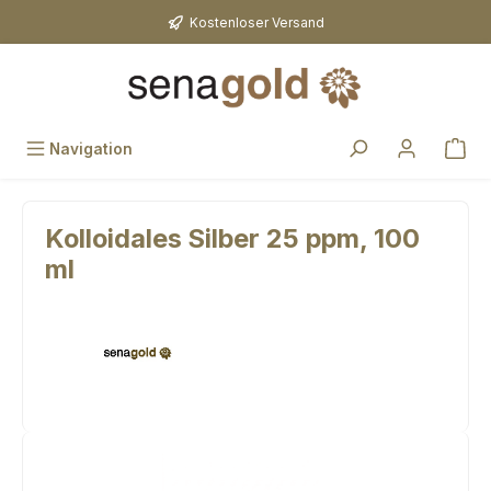
Zum Hauptinhalt springen
Kostenloser Versand
Navigation
Kolloidales Silber 25 ppm, 100
ml
Bildergalerie überspringen