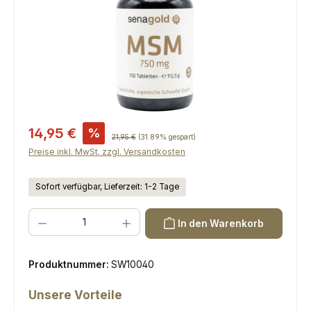
Verkaufspreis:
14,95 €
%
Regulärer Preis:
21,95 €
(31.89% gespart)
Preise inkl. MwSt. zzgl. Versandkosten
Sofort verfügbar, Lieferzeit: 1-2 Tage
Produkt Anzahl: Gib den gewünschten Wert ein oder benutze die Scha
In den Warenkorb
Produktnummer:
SW10040
Unsere Vorteile