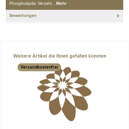
Phospholipide. Verzehr…
Mehr
Bewertungen
Produktgalerie überspringen
Weitere Artikel die Ihnen gefallen könnten
Versandkostenfrei