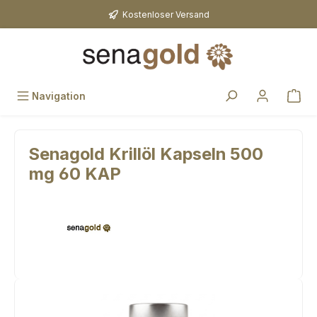
Zum Hauptinhalt springen
Kostenloser Versand
Navigation
Senagold Krillöl Kapseln 500
mg 60 KAP
Bildergalerie überspringen