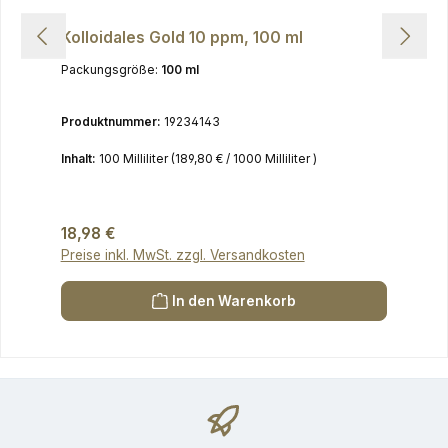
Kolloidales Gold 10 ppm, 100 ml
Packungsgröße:
100 ml
Produktnummer:
19234143
Inhalt:
100 Milliliter
(189,80 € / 1000 Milliliter )
Regulärer Preis:
18,98 €
Preise inkl. MwSt. zzgl. Versandkosten
In den Warenkorb