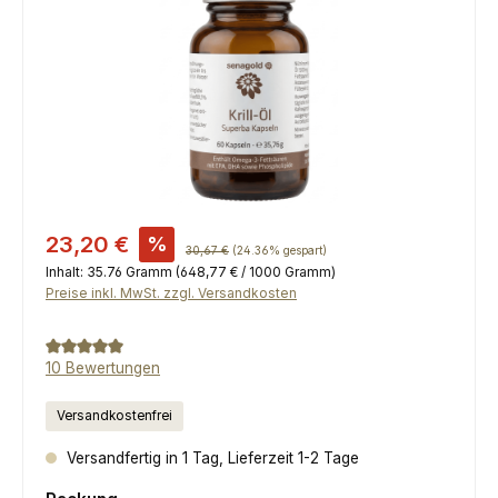
Verkaufspreis:
23,20 €
%
Regulärer Preis:
30,67 €
(24.36% gespart)
Inhalt:
35.76 Gramm
(648,77 € / 1000 Gramm)
Preise inkl. MwSt. zzgl. Versandkosten
Durchschnittliche Bewertung von 5 von 5 Sternen
10 Bewertungen
Versandkostenfrei
Versandfertig in 1 Tag, Lieferzeit 1-2 Tage