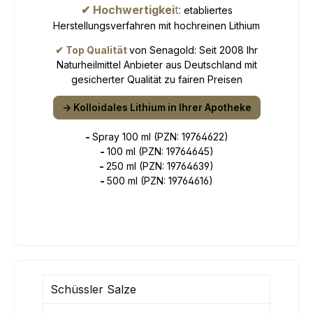
✔ Hochwertigkei
t:
etabliertes
Herstellungsverfahren mit hochreinen Lithium
✔ Top Qualität
von Senagold: Seit 2008 Ihr
Naturheilmittel Anbieter aus Deutschland mit
gesicherter Qualität zu fairen Preisen
-> Kolloidales Lithium in Ihrer Apotheke
-
Spray 100 ml (PZN:
19764622)
-
100 ml (PZN:
19764645)
-
250 ml (PZN:
19764639)
-
500 ml (PZN:
19764616)
Schüssler Salze