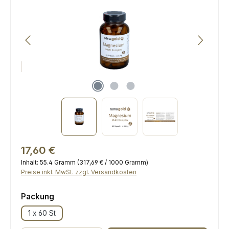
Regulärer Preis:
17,60 €
Inhalt:
55.4 Gramm
(317,69 € / 1000 Gramm)
Preise inkl. MwSt. zzgl. Versandkosten
auswählen
Packung
1 x 60 St