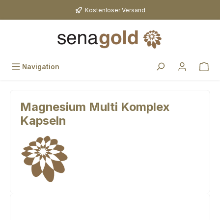
Zum Hauptinhalt springen
Kostenloser Versand
Navigation
Magnesium Multi Komplex
Kapseln
Bildergalerie überspringen